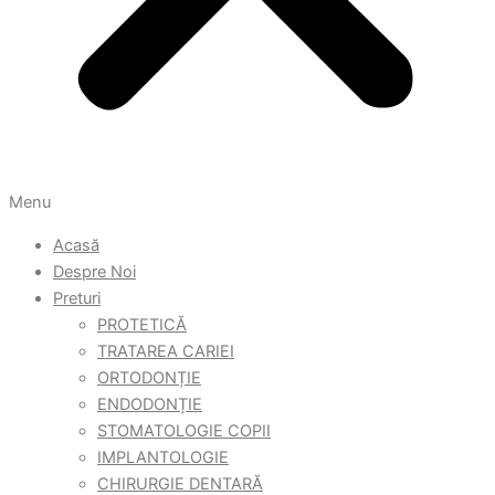
Menu
Acasă
Despre Noi
Preturi
PROTETICĂ
TRATAREA CARIEI
ORTODONȚIE
ENDODONȚIE
STOMATOLOGIE COPII
IMPLANTOLOGIE
CHIRURGIE DENTARĂ