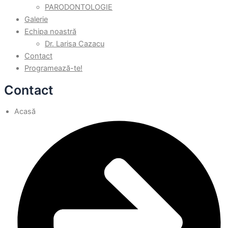
PARODONTOLOGIE
Galerie
Echipa noastră
Dr. Larisa Cazacu
Contact
Programează-te!
Contact
Acasă