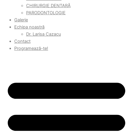
CHIRURGIE DENTARĂ
PARODONTOLOGIE
Galerie
Echipa noastră
Dr. Larisa Cazacu
Contact
Programează-te!