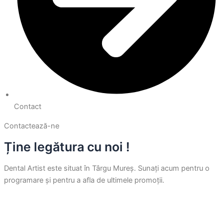
Contact
Contactează-ne
Ține legătura cu noi !
Dental Artist este situat în Târgu Mureș. Sunați acum pentru o
programare și pentru a afla de ultimele promoții.