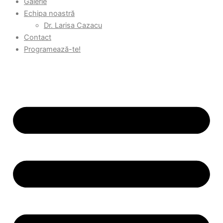
Galerie
Echipa noastră
Dr. Larisa Cazacu
Contact
Programează-te!